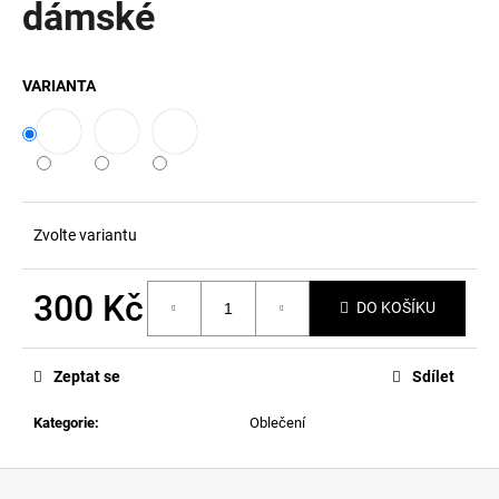
dámské
a
j
í
VARIANTA
t
?
Zvolte variantu
HLEDAT
300 Kč
DO KOŠÍKU
Měrná
D
cena:
o
Zeptat se
Sdílet
p
Kategorie
:
Oblečení
o
r
u
Z