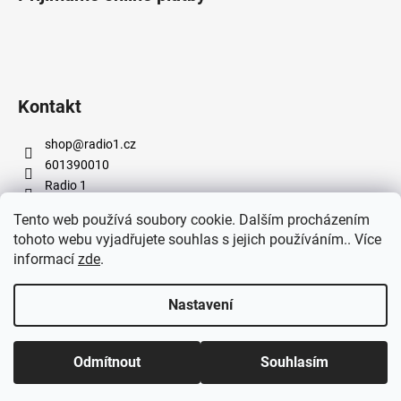
Kontakt
shop
@
radio1.cz
601390010
Radio 1
radio1prague
Tento web používá soubory cookie. Dalším procházením
tohoto webu vyjadřujete souhlas s jejich používáním.. Více
informací
zde
.
radio1.cz
Nastavení
Vytvořil Shoptet
Odmítnout
Souhlasím
Copyright 2026
e-kiosek Radio 1
. Všechna práva vyhrazena.